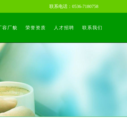
联系电话：0536-7180758
厂容厂貌
荣誉资质
人才招聘
联系我们