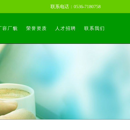
联系电话：0536-7180758
厂容厂貌
荣誉资质
人才招聘
联系我们