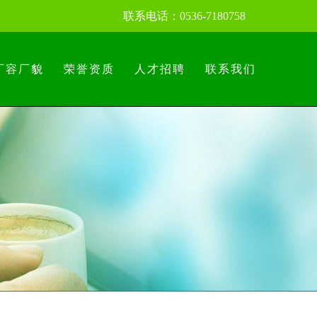
联系电话：0536-7180758
厂容厂貌
荣誉资质
人才招聘
联系我们