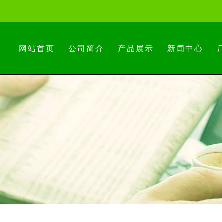
网站首页
公司简介
产品展示
新闻中心